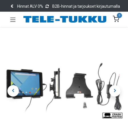
Hinnat ALV 0%
B2B-hinnat ja tarjoukset kirjautumalla
0