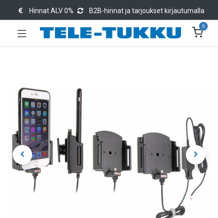
Hinnat ALV 0%
B2B-hinnat ja tarjoukset kirjautumalla
0