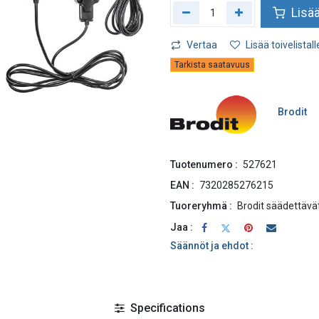
Lisää
Vertaa
Lisää toivelistall
Tarkista saatavuus
Brodit
Tuotenumero :
527621
EAN :
7320285276215
Tuoreryhmä :
Brodit säädettävät
Jaa :
Säännöt ja ehdot :
Specifications