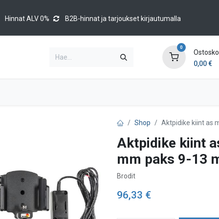
Hinnat ALV 0%
B2B-hinnat ja tarjoukset kirjautumalla
0
Ostoskor
0,00
€
Brands
Luettelot
Blog
Tapahtumat
Shop
Aktpidike kiint a
Aktpidike kiint
mm paks 9-13
Brodit
96,33
€