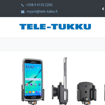
+358 9 4133 2200
myynti@tele-tukku.fi
Etusivu
Tuotteet
Kategoriat