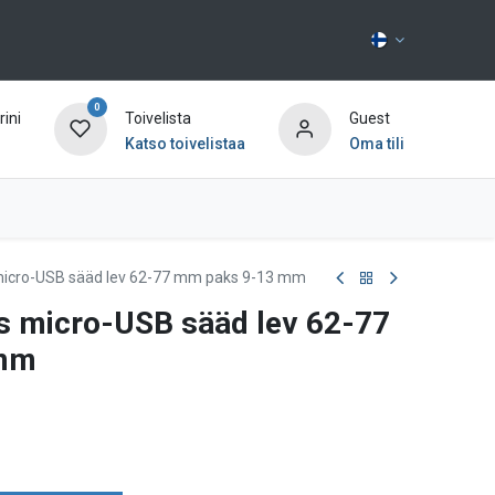
0
ini
Toivelista
Guest
Katso toivelistaa
Oma tili
Ota yhteyttä
s micro-USB sääd lev 62-77 mm paks 9-13 mm
 as micro-USB sääd lev 62-77
 mm