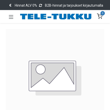
Hinnat ALV 0%
B2B-hinnat ja tarjoukset kirjautumalla
0