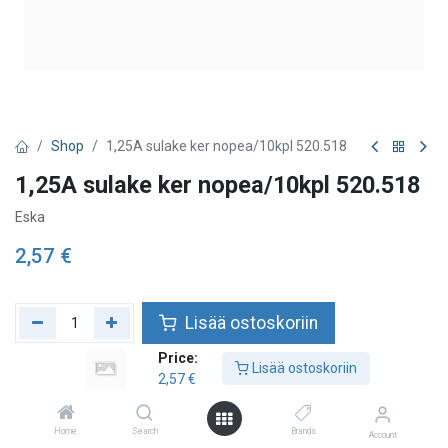
Shop
1,25A sulake ker nopea/10kpl 520.518
1,25A sulake ker nopea/10kpl 520.518
Eska
2,57
€
Lisää ostoskoriin
Price:
Lisää toivelistalle
Lisää ostoskoriin
2,57
€
Home
Search
Brands
Account