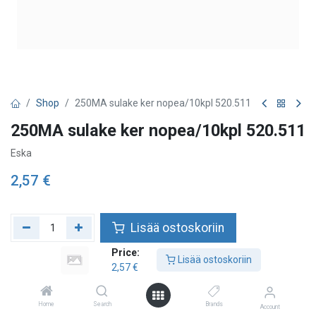
Shop
250MA sulake ker nopea/10kpl 520.511
250MA sulake ker nopea/10kpl 520.511
Eska
2,57
€
Lisää ostoskoriin
Price:
Lisää toivelistalle
Lisää ostoskoriin
2,57
€
Home
Search
Brands
Account