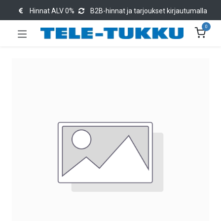
Hinnat ALV 0%
B2B-hinnat ja tarjoukset kirjautumalla
0