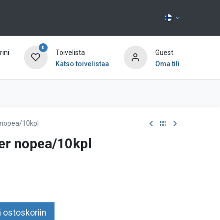
0
ini
Toivelista
Guest
Katso toivelistaa
Oma tili
Ota yhteyttä
 nopea/10kpl
er nopea/10kpl
 ostoskoriin