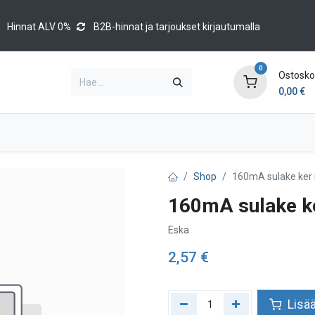
Hinnat ALV 0%
B2B-hinnat ja tarjoukset kirjautumalla
0
Ostoskor
0,00
€
Brands
Luettelot
Blog
Tapahtumat
Shop
160mA sulake ker
160mA sulake k
Eska
2,57
€
Lisää