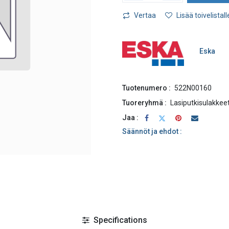
Vertaa
Lisää toivelistall
Eska
Tuotenumero :
522N00160
Tuoreryhmä :
Lasiputkisulakkee
Jaa :
Säännöt ja ehdot :
Specifications