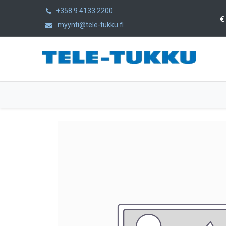
+358 9 4133 2200
myynti@tele-tukku.fi
Etusivu
Tuotteet
Kategoriat