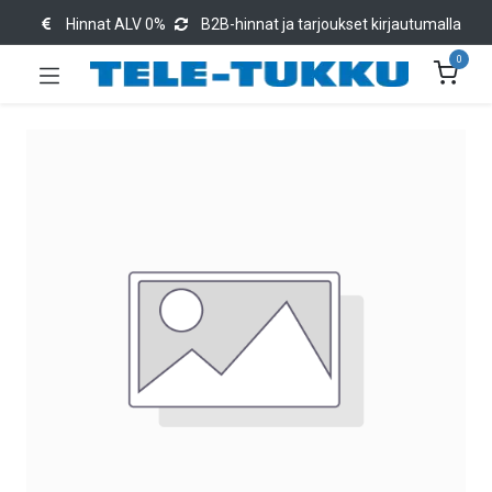
Hinnat ALV 0%
B2B-hinnat ja tarjoukset kirjautumalla
0