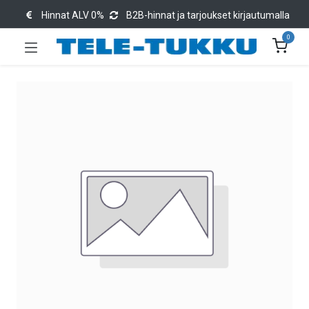
Hinnat ALV 0%
B2B-hinnat ja tarjoukset kirjautumalla
0