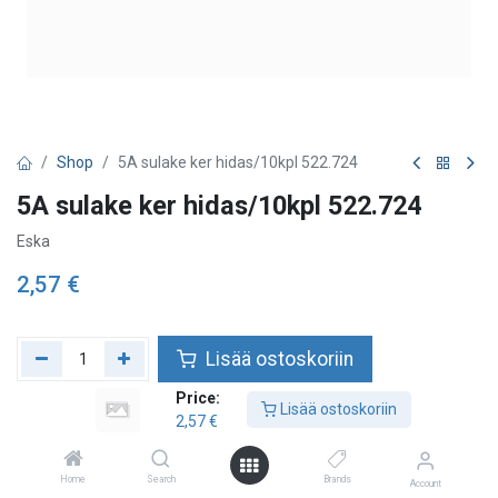
Shop
5A sulake ker hidas/10kpl 522.724
5A sulake ker hidas/10kpl 522.724
Eska
2,57
€
Lisää ostoskoriin
Price:
Lisää toivelistalle
Lisää ostoskoriin
2,57
€
Home
Search
Brands
Account