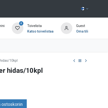
0
ini
Toivelista
Guest
Katso toivelistaa
Oma tili
Ota yhteyttä
hidas/10kpl
r hidas/10kpl
 ostoskoriin