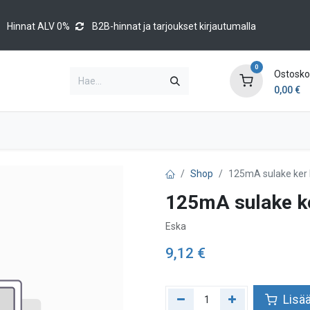
Hinnat ALV 0%
B2B-hinnat ja tarjoukset kirjautumalla
0
Ostoskor
0,00
€
Brands
Luettelot
Blog
Tapahtumat
Shop
125mA sulake ker 
125mA sulake ke
Eska
9,12
€
Lisää