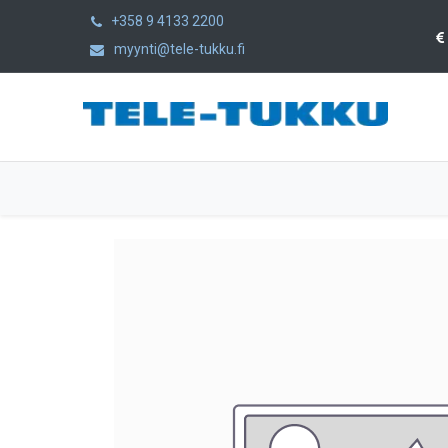
+358 9 4133 2200
myynti@tele-tukku.fi
Etusivu
Tuotteet
Kategoriat