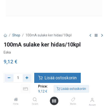
Shop
100mA sulake ker hidas/10kpl
100mA sulake ker hidas/10kpl
Eska
9,12
€
Lisää ostoskoriin
Price:
Lisää toivelistalle
Lisää ostoskoriin
9,12
€
Home
Search
Brands
Account