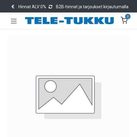
Hinnat ALV 0%
B2B-hinnat ja tarjoukset kirjautumalla
0