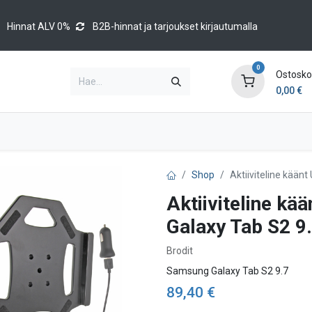
Hinnat ALV 0%
B2B-hinnat ja tarjoukset kirjautumalla
0
Ostoskor
0,00
€
Brands
Luettelot
Blog
Tapahtumat
Shop
Aktiiviteline kään
Aktiiviteline k
Galaxy Tab S2 9
Brodit
Samsung Galaxy Tab S2 9.7
89,40
€