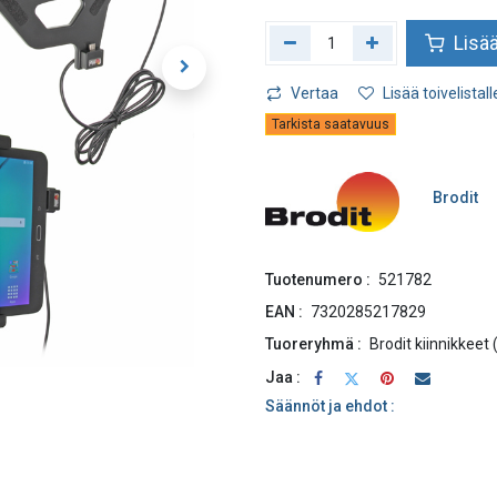
Lisää
Vertaa
Lisää toivelistall
Tarkista saatavuus
Brodit
Tuotenumero :
521782
EAN :
7320285217829
Tuoreryhmä :
Brodit kiinnikkeet
Jaa :
Säännöt ja ehdot :