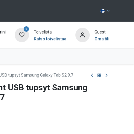
0
ini
Toivelista
Guest
Katso toivelistaa
Oma tili
Ota yhteyttä
t USB tupsyt Samsung Galaxy Tab S2 9.7
äänt USB tupsyt Samsung
.7