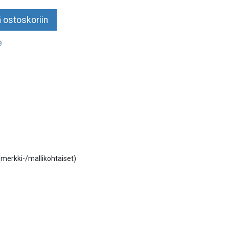
 ostoskoriin
e
 (merkki-/mallikohtaiset)