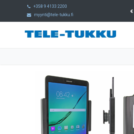
+358 9 4133 2200
myynti@tele-tukku.fi
Etusivu
Tuotteet
Kategoriat