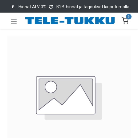
Hinnat ALV 0%
B2B-hinnat ja tarjoukset kirjautumalla
0