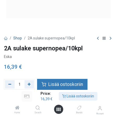
Shop
2A sulake supernopea/10kpl
2A sulake supernopea/10kpl
Eska
16,39
€
Lisää ostoskoriin
Price:
Lisää toivelistalle
Lisää ostoskoriin
16,39
€
Home
Search
Brands
Account