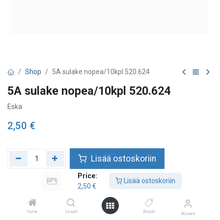
Shop
5A sulake nopea/10kpl 520.624
5A sulake nopea/10kpl 520.624
Eska
2,50
€
Lisää ostoskoriin
Price:
Lisää toivelistalle
Lisää ostoskoriin
2,50
€
Home
Search
Brands
Account