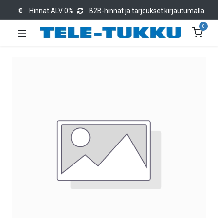
Hinnat ALV 0%
B2B-hinnat ja tarjoukset kirjautumalla
0