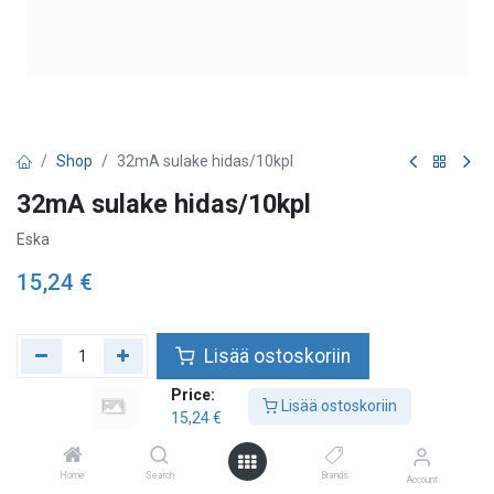
Shop
32mA sulake hidas/10kpl
32mA sulake hidas/10kpl
Eska
15,24
€
Lisää ostoskoriin
Price:
Lisää toivelistalle
Lisää ostoskoriin
15,24
€
Home
Search
Brands
Account