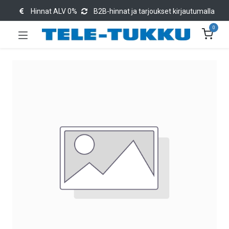
Hinnat ALV 0%
B2B-hinnat ja tarjoukset kirjautumalla
0