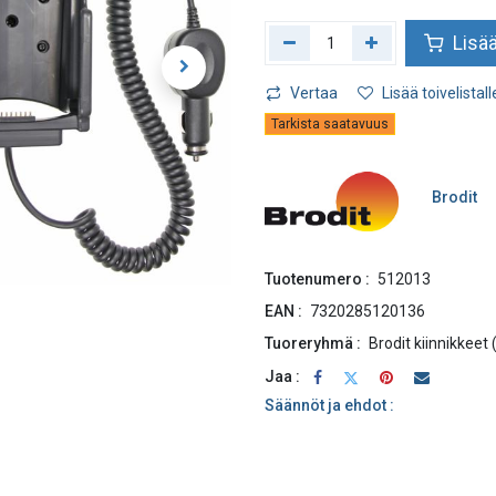
Lisää
Vertaa
Lisää toivelistall
Tarkista saatavuus
Brodit
Tuotenumero :
512013
EAN :
7320285120136
Tuoreryhmä :
Brodit kiinnikkeet
Jaa :
Säännöt ja ehdot :