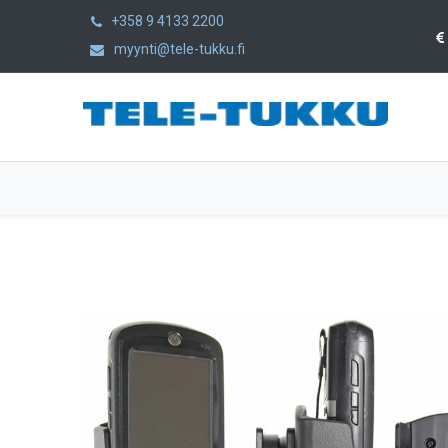
+358 9 4133 2200
myynti@tele-tukku.fi
Etusivu
Tuotteet
Kategoriat