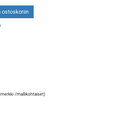
 ostoskoriin
e
 (merkki-/mallikohtaiset)