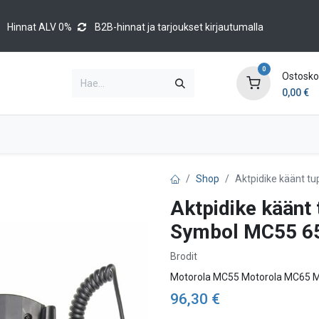
Hinnat ALV 0%
B2B-hinnat ja tarjoukset kirjautumalla
0
Ostoskor
0,00
€
Brands
Luettelot
Blog
Tapahtumat
Shop
Aktpidike käänt t
Aktpidike käänt
Symbol MC55 6
Brodit
Motorola MC55 Motorola MC65 
96,30
€