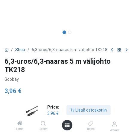
Shop
6,3-uros/6,3-naaras 5 m välijohto TK218
6,3-uros/6,3-naaras 5 m välijohto
TK218
Goobay
3,96
€
Price:
Lisää ostoskoriin
Lisää ostoskoriin
3,96
€
Lisää toivelistalle
Home
Search
Brands
Account