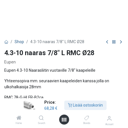
Shop
4.3-10 naaras 7/8" L RMC Ø28
4.3-10 naaras 7/8" L RMC Ø28
Eupen
Eupen 4.3-10 Naarasliitin vuotaville 7/8" kaapeleille
Yhteensopiva mm. seuraavien kaapeleiden kanssa jolla on
ulkohalkaisija 28mm
RMC 78-G-HLFR-B2ca
Price:
RMC-78-B-HLFR-A
Lisää ostoskoriin
68,28
€
68,28
€
Home
Search
Brands
Account