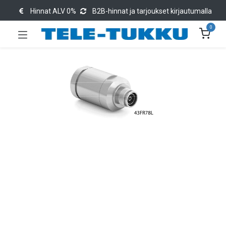
Hinnat ALV 0%
B2B-hinnat ja tarjoukset kirjautumalla
0