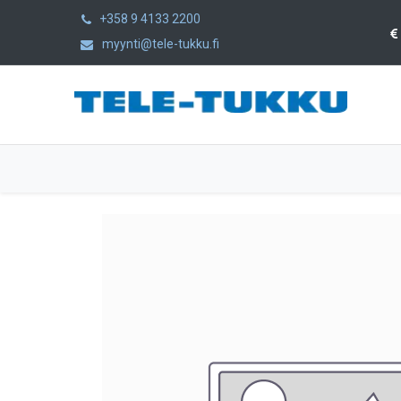
+358 9 4133 2200
myynti@tele-tukku.fi
Etusivu
Tuotteet
Kategoriat