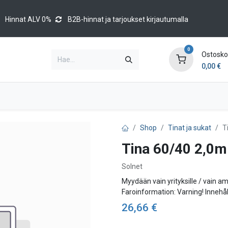
Hinnat ALV 0%
B2B-hinnat ja tarjoukset kirjautumalla
0
Ostoskor
0,00
€
Brands
Luettelot
Blog
Tapahtumat
Shop
Tinat ja sukat
T
Tina 60/40 2,0
Solnet
Myydään vain yrityksille / vain a
Faroinformation: Varning! Inne
26,66
€