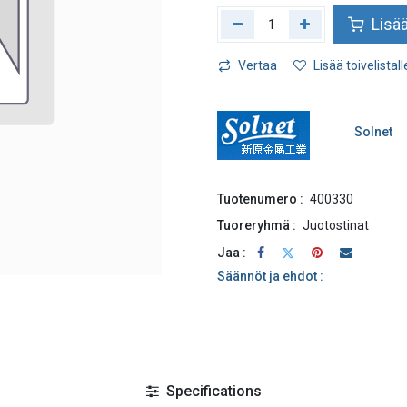
Lisää
Vertaa
Lisää toivelistall
Solnet
Tuotenumero :
400330
Tuoreryhmä :
Juotostinat
Jaa :
Säännöt ja ehdot :
Specifications