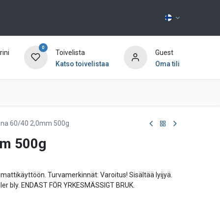
0
ini
Toivelista
Guest
Katso toivelistaa
Oma tili
Ota yhteyttä
ina 60/40 2,0mm 500g
mm 500g
mmattikäyttöön. Turvamerkinnät: Varoitus! Sisältää lyijyä.
håller bly. ENDAST FÖR YRKESMÄSSIGT BRUK.