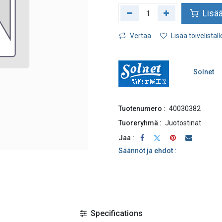
Lisää
Vertaa
Lisää toivelistall
Solnet
Tuotenumero :
40030382
Tuoreryhmä :
Juotostinat
Jaa :
Säännöt ja ehdot :
Specifications