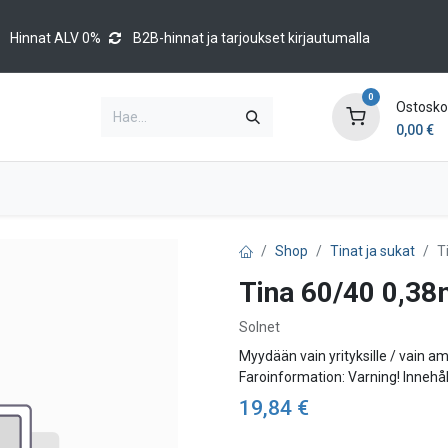
Hinnat ALV 0%
B2B-hinnat ja tarjoukset kirjautumalla
0
Ostoskor
0,00
€
Brands
Luettelot
Blog
Tapahtumat
Shop
Tinat ja sukat
T
Tina 60/40 0,3
Solnet
Myydään vain yrityksille / vain a
Faroinformation: Varning! Inne
19,84
€