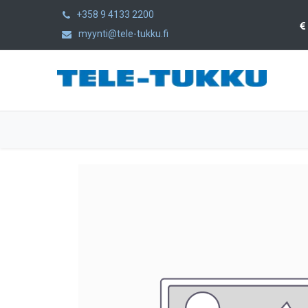
+358 9 4133 2200
myynti@tele-tukku.fi
Etusivu
Tuotteet
Kategoriat