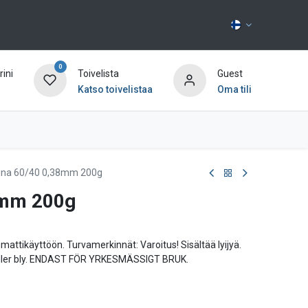
0
ini
Toivelista
Guest
Katso toivelistaa
Oma tili
Ota yhteyttä
ina 60/40 0,38mm 200g
8mm 200g
mmattikäyttöön. Turvamerkinnät: Varoitus! Sisältää lyijyä.
håller bly. ENDAST FÖR YRKESMÄSSIGT BRUK.