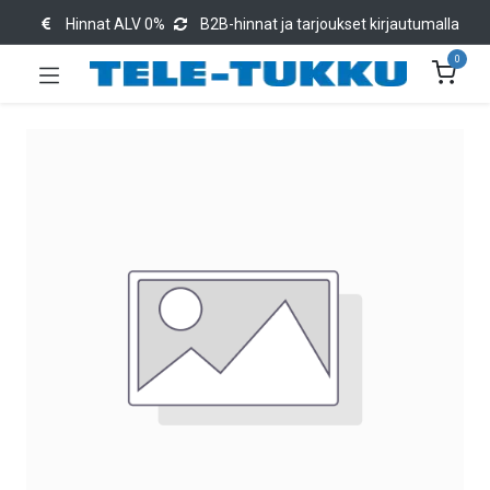
Hinnat ALV 0%
B2B-hinnat ja tarjoukset kirjautumalla
0