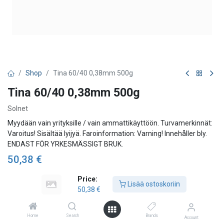
Shop
Tina 60/40 0,38mm 500g
Tina 60/40 0,38mm 500g
Solnet
Myydään vain yrityksille / vain ammattikäyttöön. Turvamerkinnät:
Varoitus! Sisältää lyijyä. Faroinformation: Varning! Innehåller bly.
ENDAST FÖR YRKESMÄSSIGT BRUK.
50,38
€
Price:
Lisää ostoskoriin
50,38
€
Lisää ostoskoriin
Lisää toivelistalle
Home
Search
Brands
Account