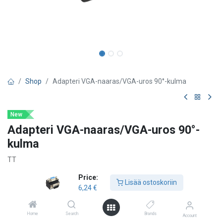
Shop
Adapteri VGA-naaras/VGA-uros 90°-kulma
New
Adapteri VGA-naaras/VGA-uros 90°-
kulma
TT
VGA-adapteri liittämisen näyttöihin, joissa VGA-portin takana on
Price:
Lisää ostoskoriin
vain vähän tilaa, esimerkiksi seinälle asennetuissa näytöissä.
6,24
€
15-napainen kulmaliitin (S-)VGA-näyttökaapelille
Liittimet: 15-napainen HDB uros/naaras, 3-rivinen
Home
Search
Brands
Account