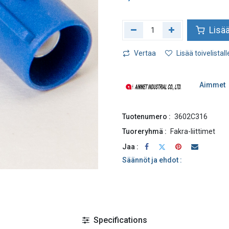
Lisää
Vertaa
Lisää toivelistall
Aimmet
Tuotenumero :
3602C316
Tuoreryhmä :
Fakra-liittimet
Jaa :
Säännöt ja ehdot :
Specifications