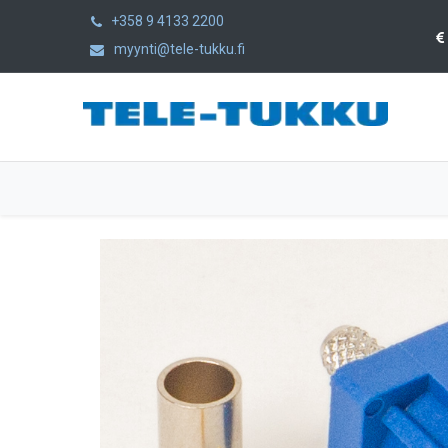
+358 9 4133 2200
myynti@tele-tukku.fi
Etusivu
Tuotteet
Kategoriat