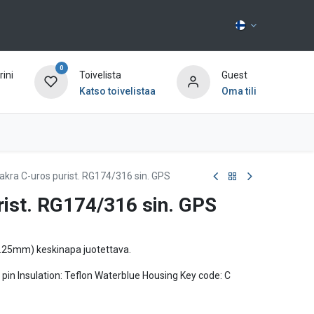
0
ini
Toivelista
Guest
Katso toivelistaa
Oma tili
Ota yhteyttä
akra C-uros purist. RG174/316 sin. GPS
rist. RG174/316 sin. GPS
3.25mm) keskinapa juotettava.
n pin Insulation: Teflon Waterblue Housing Key code: C