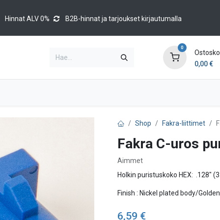
Hinnat ALV 0%
B2B-hinnat ja tarjoukset kirjautumalla
0
Ostoskor
0,00
€
Brands
Luettelot
Blog
Tapahtumat
Shop
Fakra-liittimet
F
Fakra C-uros pu
Aimmet
Holkin puristuskoko HEX: .128" (
Finish : Nickel plated body/Golde
6,59
€