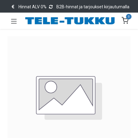
Hinnat ALV 0%
B2B-hinnat ja tarjoukset kirjautumalla
0