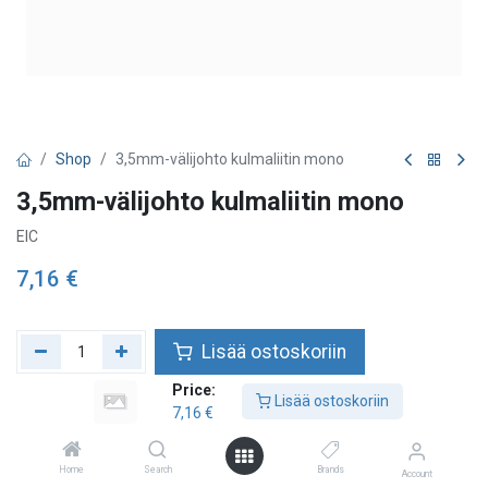
Shop
3,5mm-välijohto kulmaliitin mono
3,5mm-välijohto kulmaliitin mono
EIC
7,16
€
Lisää ostoskoriin
Price:
Lisää toivelistalle
Lisää ostoskoriin
7,16
€
ETA vko 37
Tarkista saatavuus
Home
Search
Brands
Account