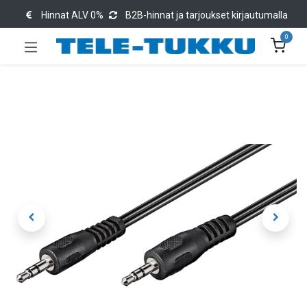
Hinnat ALV 0%
B2B-hinnat ja tarjoukset kirjautumalla
0