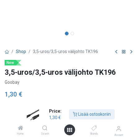
Shop
3,5-uros/3,5-uros välijohto TK196
New
3,5-uros/3,5-uros välijohto TK196
Goobay
1,30
€
Price:
Kaapelin Pituus M
Lisää ostoskoriin
1,30
€
1,5 m
2,5 m
5 m
Home
Search
Brands
Account