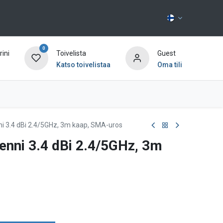
0
ini
Toivelista
Guest
Katso toivelistaa
Oma tili
Ota yhteyttä
nni 3.4 dBi 2.4/5GHz, 3m kaap, SMA-uros
tenni 3.4 dBi 2.4/5GHz, 3m