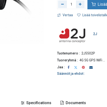
Lisää
Vertaa
Lisää toivelistall
2J
Tuotenumero :
2J5502P
Tuoreryhmä :
4G 5G GPS WiFi ...
Jaa :
Säännöt ja ehdot :
Specifications
Documents