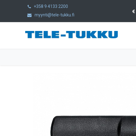
+358 9 4133 2200
myynti@tele-tukku.fi
Etusivu
Tuotteet
Kategoriat