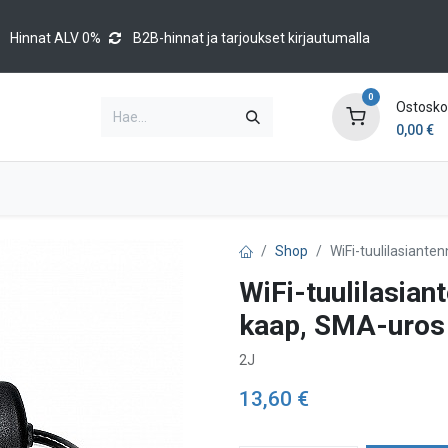
Hinnat ALV 0%
B2B-hinnat ja tarjoukset kirjautumalla
0
Ostoskor
0,00
€
Brands
Luettelot
Blog
Tapahtumat
Shop
WiFi-tuulilasiante
WiFi-tuulilasian
kaap, SMA-uros
2J
13,60
€