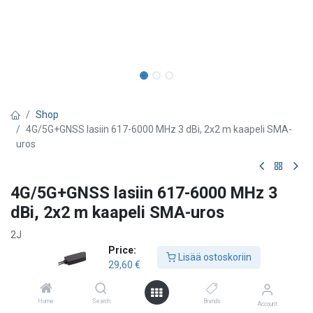
Shop
4G/5G+GNSS lasiin 617-6000 MHz 3 dBi, 2x2 m kaapeli SMA-
uros
4G/5G+GNSS lasiin 617-6000 MHz 3
dBi, 2x2 m kaapeli SMA-uros
2J
Price:
- 2-in-1 yhdistelmäantenni - Laajakaistainen 4G/5G antenni (617-
Lisää ostoskoriin
29,60
€
5925MHz) - GPS/GLONASS/QZSS/Galileo antenni 1575-1606
MHz - Liimattava - Maatasoriippumaton - 2x 2m kaapeli SMA-uros
liittimillä - 4G/5G kaapeli merkitty punaisella ja GNSS kaapeli
Home
Search
Brands
Account