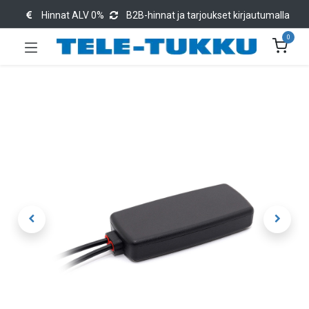
Hinnat ALV 0%
B2B-hinnat ja tarjoukset kirjautumalla
0