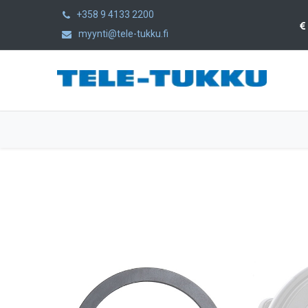
+358 9 4133 2200
myynti@tele-tukku.fi
Etusivu
Tuotteet
Kategoriat