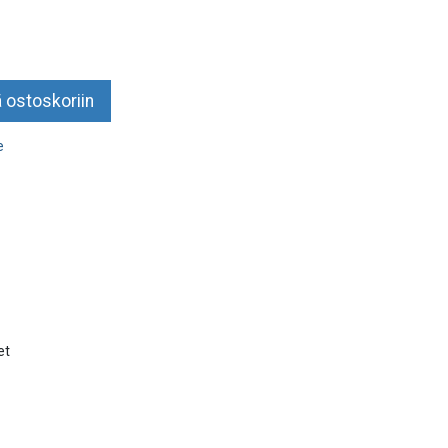
 ostoskoriin
e
et