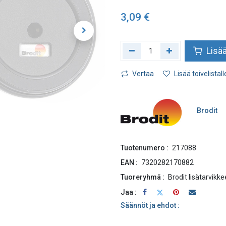
3,09
€
Lisää
Vertaa
Lisää toivelistall
Brodit
Tuotenumero :
217088
EAN :
7320282170882
Tuoreryhmä :
Brodit lisätarvikke
Jaa :
Säännöt ja ehdot :