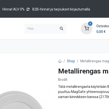
Hinnat ALV 0%
B2B-hinnat ja tarjoukset kirjautumalla
0
Ostoskor
0,00
€
Brands
Luettelot
Blog
Tapahtumat
Shop
Metallirengas mag
Metallirengas m
Brodit
Tätä metallirengasta käytetään B
puuttuu MagSafe-yhteensopivuus t
saman kiinnikkeen kanssa (21706