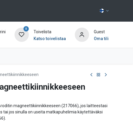
0
ini
Toivelista
Guest
Katso toivelistaa
Oma tili
Ota yhteyttä
neettikiinnikkeeseen
agneettikiinnikkeeseen
roditin magneettikiinnikkeeseen (217066), jos laitteestasi
ai jos sinulla on useita matkapuhelimia käytettäväksi
6).