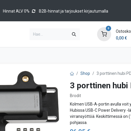
Hinnat ALV 0%
B2B-hinnat ja tarjoukset kirjautumalla
0
Ostoskor
0,00
€
Brands
Luettelot
Blog
Tapahtumat
Shop
3 porttinen hubi 
3 porttinen hub
Brodit
Kolmen USB-A-portin avulla voit yh
Hubissa USB-C Power Delivery -lä
virransyöttöä. Keskittimessä on (1
pohjassa.