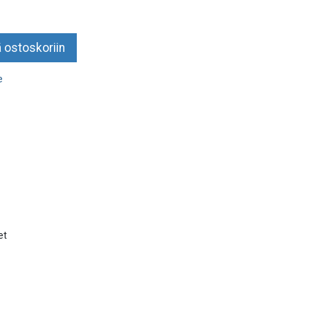
 ostoskoriin
e
et