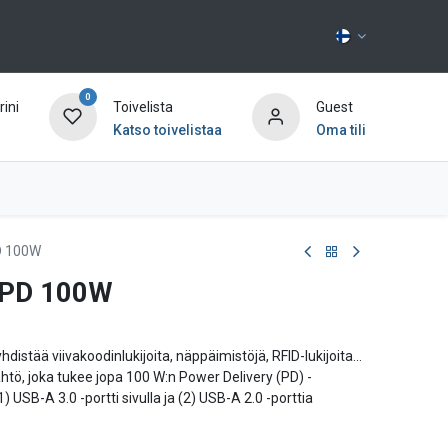
0
ini
Toivelista
Guest
Katso toivelistaa
Oma tili
Ota yhteyttä
PD 100W
i PD 100W
distää viivakoodinlukijoita, näppäimistöjä, RFID-lukijoita...
htö, joka tukee jopa 100 W:n Power Delivery (PD) -
) USB-A 3.0 -portti sivulla ja (2) USB-A 2.0 -porttia