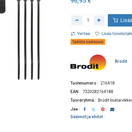
96,95
€
Lisää
Vertaa
Lisää toivelistall
Tarkista saatavuus
Brodit
Tuotenumero :
216418
EAN :
7320282164188
Tuoreryhmä :
Brodit lisätarvikke
Jaa :
Säännöt ja ehdot :