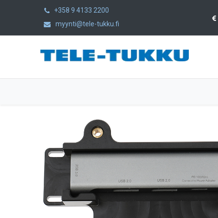
+358 9 4133 2200
myynti@tele-tukku.fi
Etusivu
Tuotteet
Kategoriat