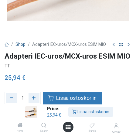
Shop
Adapteri IEC-uros/MCX-uros ESIM MIO
Adapteri IEC-uros/MCX-uros ESIM MIO
TT
25,94
€
Lisää ostoskoriin
Price:
Lisää toivelistalle
Lisää ostoskoriin
25,94
€
Home
Search
Brands
Account