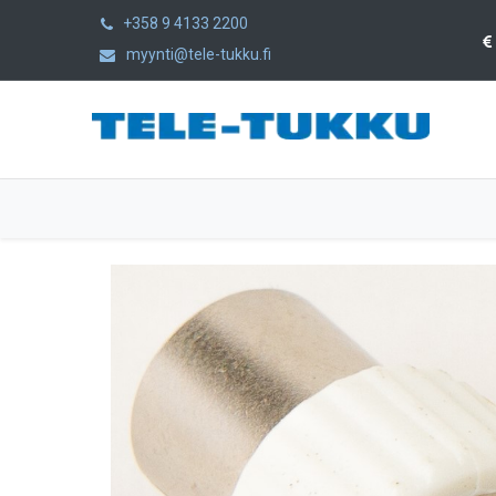
+358 9 4133 2200
myynti@tele-tukku.fi
Etusivu
Tuotteet
Kategoriat