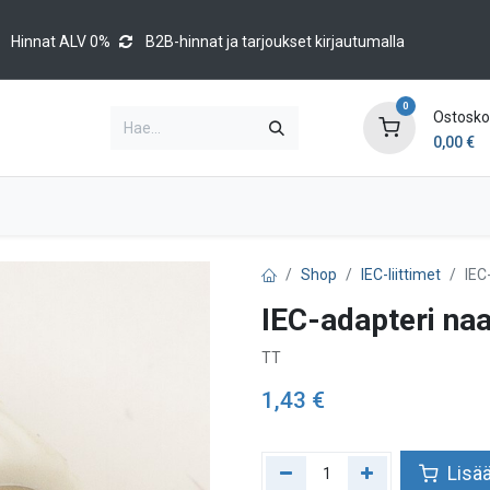
Hinnat ALV 0%
B2B-hinnat ja tarjoukset kirjautumalla
0
Ostoskor
0,00
€
Brands
Luettelot
Blog
Tapahtumat
Shop
IEC-liittimet
IEC
IEC-adapteri na
TT
1,43
€
Lisää