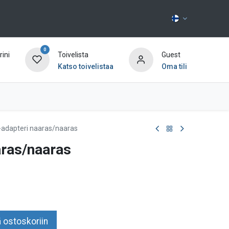
0
ini
Toivelista
Guest
Katso toivelistaa
Oma tili
Ota yhteyttä
-adapteri naaras/naaras
aras/naaras
 ostoskoriin