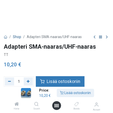
Shop
Adapteri SMA-naaras/UHF-naaras
Adapteri SMA-naaras/UHF-naaras
TT
10,20
€
Lisää ostoskoriin
Price:
Lisää toivelistalle
Lisää ostoskoriin
10,20
€
Tarkista saatavuus
Home
Search
Brands
Account