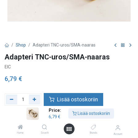
Shop
Adapteri TNC-uros/SMA-naaras
Adapteri TNC-uros/SMA-naaras
EIC
6,79
€
Lisää ostoskoriin
Price:
Lisää toivelistalle
Lisää ostoskoriin
6,79
€
Home
Search
Brands
Account