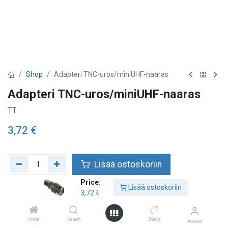
Shop
Adapteri TNC-uros/miniUHF-naaras
Adapteri TNC-uros/miniUHF-naaras
TT
3,72
€
Lisää ostoskoriin
Price:
Lisää toivelistalle
Lisää ostoskoriin
3,72
€
Home
Search
Brands
Account