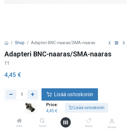
Shop
Adapteri BNC-naaras/SMA-naaras
Adapteri BNC-naaras/SMA-naaras
TT
4,45
€
Lisää ostoskoriin
Price:
Lisää toivelistalle
Lisää ostoskoriin
4,45
€
Home
Search
Brands
Account