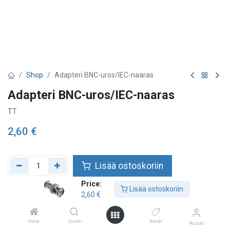
Shop
Adapteri BNC-uros/IEC-naaras
Adapteri BNC-uros/IEC-naaras
TT
2,60
€
Lisää ostoskoriin
Price:
Lisää toivelistalle
Lisää ostoskoriin
2,60
€
Home
Search
Brands
Account