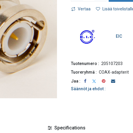
Vertaa
Lisää toivelistall
EIC
Tuotenumero :
205107203
Tuoreryhmä :
COAX-adapterit
Jaa :
Säännöt ja ehdot :
Specifications