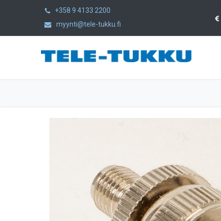
+358 9 4133 2200
myynti@tele-tukku.fi
Etusivu
Tuotteet
Kategoriat