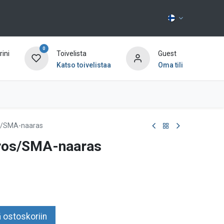
0
ini
Toivelista
Guest
Katso toivelistaa
Oma tili
Ota yhteyttä
s/SMA-naaras
ros/SMA-naaras
 ostoskoriin