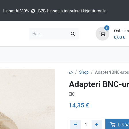
Hinnat ALV 0%
B2B-hinnat ja tarjoukset kirjautumalla
0
Ostoskor
0,00
€
Brands
Luettelot
Blog
Tapahtumat
Shop
Adapteri BNC-uro
Adapteri BNC-u
EIC
14,35
€
Lisää