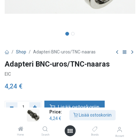
Shop
Adapteri BNC-uros/TNC-naaras
Adapteri BNC-uros/TNC-naaras
EIC
4,24
€
Lisää ostoskoriin
Price:
Lisää ostoskoriin
4,24
€
Lisää toivelistalle
Home
Search
Brands
Account