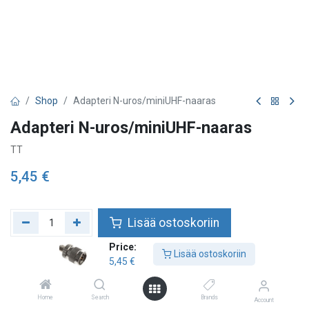
Shop
Adapteri N-uros/miniUHF-naaras
Adapteri N-uros/miniUHF-naaras
TT
5,45
€
Lisää ostoskoriin
Price:
Lisää toivelistalle
Lisää ostoskoriin
5,45
€
Home
Search
Brands
Account