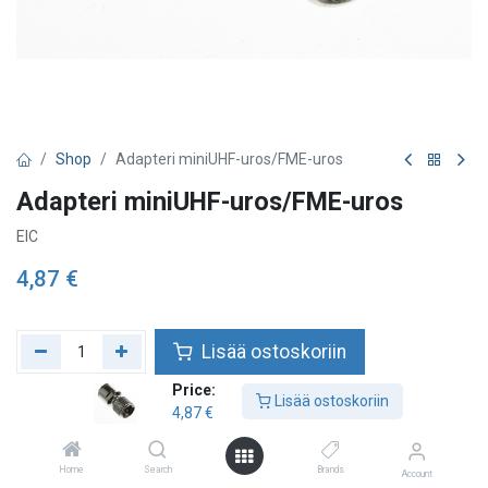
Shop
Adapteri miniUHF-uros/FME-uros
Adapteri miniUHF-uros/FME-uros
EIC
4,87
€
Lisää ostoskoriin
Price:
Lisää toivelistalle
Lisää ostoskoriin
4,87
€
Home
Search
Brands
Account