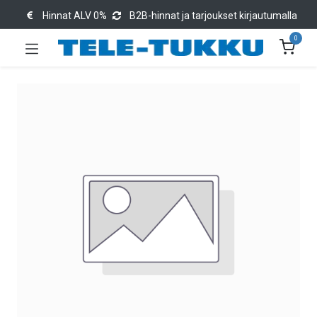
Hinnat ALV 0%
B2B-hinnat ja tarjoukset kirjautumalla
0