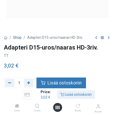
Shop
Adapteri D15-uros/naaras HD-3riv.
Adapteri D15-uros/naaras HD-3riv.
TT
3,02
€
Lisää ostoskoriin
Price:
Lisää toivelistalle
Lisää ostoskoriin
3,02
€
Home
Search
Brands
Account