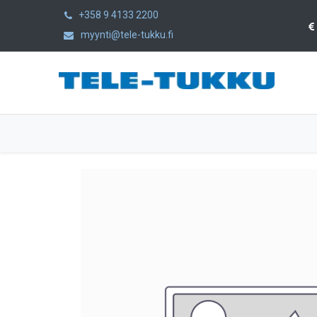
+358 9 4133 2200
myynti@tele-tukku.fi
Etusivu
Tuotteet
Kategoriat