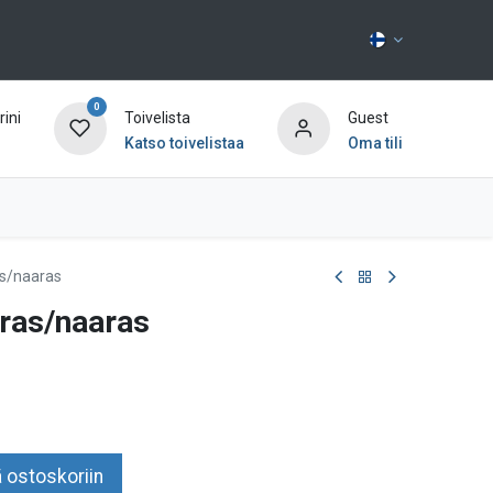
0
ini
Toivelista
Guest
Katso toivelistaa
Oma tili
Ota yhteyttä
as/naaras
ras/naaras
 ostoskoriin