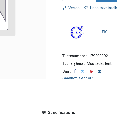
Vertaa
Lisää toivelistall
EIC
Tuotenumero :
179200092
Tuoreryhmä :
Muut adapterit
Jaa :
Säännöt ja ehdot :
Specifications