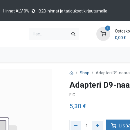
Hinnat ALV 0%
B2B-hinnat ja tarjoukset kirjautumalla
0
Ostoskor
0,00
€
Brands
Luettelot
Blog
Tapahtumat
Shop
Adapteri D9-naar
Adapteri D9-naa
EIC
5,30
€
Lisää