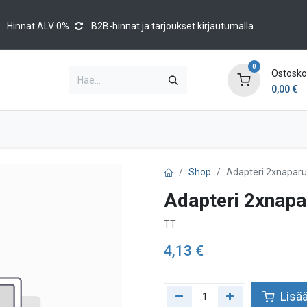
Hinnat ALV 0%
B2B-hinnat ja tarjoukset kirjautumalla
0
Ostoskor
0,00
€
Brands
Luettelot
Blog
Tapahtumat
Shop
Adapteri 2xnapar
Adapteri 2xnap
TT
4,13
€
Lisää