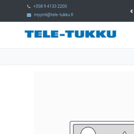
+358 9 4133 2200
myynti@tele-tukku.fi
Etusivu
Tuotteet
Kategoriat