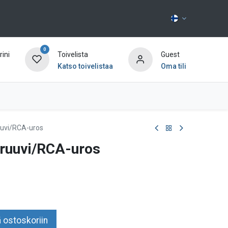
0
ini
Toivelista
Guest
Katso toivelistaa
Oma tili
Ota yhteyttä
uuvi/RCA-uros
aruuvi/RCA-uros
 ostoskoriin