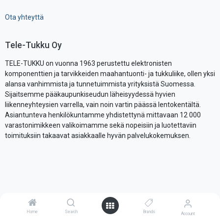
Ota yhteyttä
Tele-Tukku Oy
TELE-TUKKU on vuonna 1963 perustettu elektronisten
komponenttien ja tarvikkeiden maahantuonti- ja tukkuliike, ollen yksi
alansa vanhimmista ja tunnetuimmista yrityksistä Suomessa.
Sijaitsemme pääkaupunkiseudun läheisyydessä hyvien
liikenneyhteysien varrella, vain noin vartin päässä lentokentältä.
Asiantunteva henkilökuntamme yhdistettynä mittavaan 12 000
varastonimikkeen valikoimamme sekä nopeisiin ja luotettaviin
toimituksiin takaavat asiakkaalle hyvän palvelukokemuksen.
Ota yhteyttä
myynti@tele-tukku.fi
Home
Search
Brands
Account