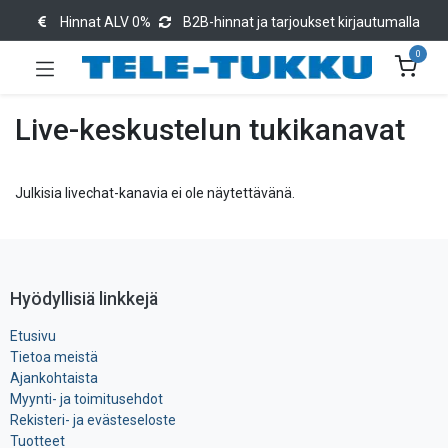
Hinnat ALV 0%
B2B-hinnat ja tarjoukset kirjautumalla
0
Live-keskustelun tukikanavat
Julkisia livechat-kanavia ei ole näytettävänä.
Hyödyllisiä linkkejä
Etusivu
Tietoa meistä
Ajankohtaista
Myynti- ja toimitusehdot
Rekisteri- ja ​evästeseloste
Tuotteet