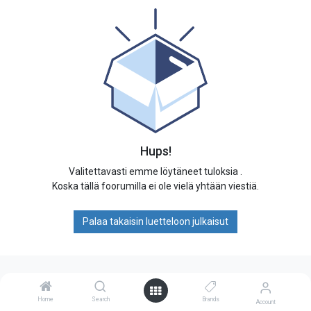
Hups!
Valitettavasti emme löytäneet tuloksia
.
Koska tällä foorumilla ei ole vielä yhtään viestiä.
Palaa takaisin luetteloon julkaisut
Hyödyllisiä linkkejä
Home
Search
Brands
Account