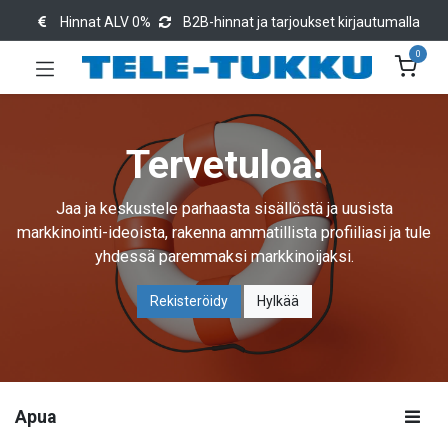
Hinnat ALV 0%
B2B-hinnat ja tarjoukset kirjautumalla
0
Tervetuloa!
Jaa ja keskustele parhaasta sisällöstä ja uusista
markkinointi-ideoista, rakenna ammatillista profiiliasi ja tule
yhdessä paremmaksi markkinoijaksi.
Rekisteröidy
Hylkää
Apua