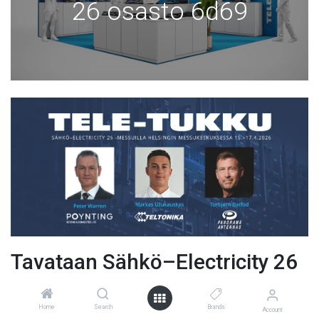
26 osasto 6d69
Tavataan Sähkö–Electricity 26
-messuilla Helsingissä. Osasto
Home
Search
Brands
Account