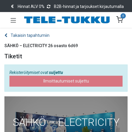
Hinnat ALV 0%
B2B-hinnat ja tarjoukset kirjautumalla
0
Takaisin tapahtumiin
SÄHKÖ – ELECTRICITY 26 osasto 6d69
Tiketit
Rekisteröitymiset ovat
suljettu
Ilmoittautumiset suljettu
SÄHKÖ – ELECTRICITY