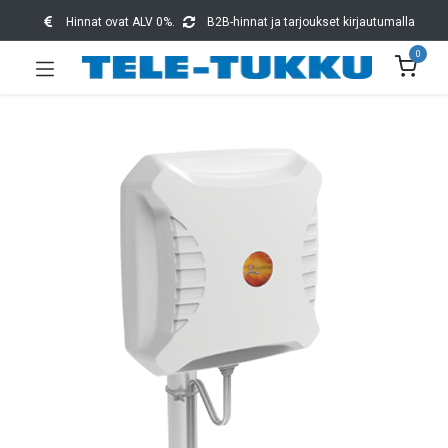
Hinnat ovat ALV 0%.
B2B-hinnat ja tarjoukset kirjautumalla
0