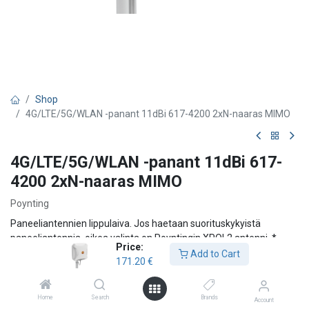
Shop
4G/LTE/5G/WLAN -panant 11dBi 617-4200 2xN-naaras MIMO
4G/LTE/5G/WLAN -panant 11dBi 617-
4200 2xN-naaras MIMO
Poynting
Paneeliantennien lippulaiva. Jos haetaan suorituskykyistä
paneeliantennia, oikea valinta on Poyntingin XPOL2 antenni. *
Price:
Tukee myös 5G taajuuksia * Seinä- tai mastokiinnitys * IP65
Add to Cart
171.20
€
luokitus
171.20
€
Home
Search
Brands
Account