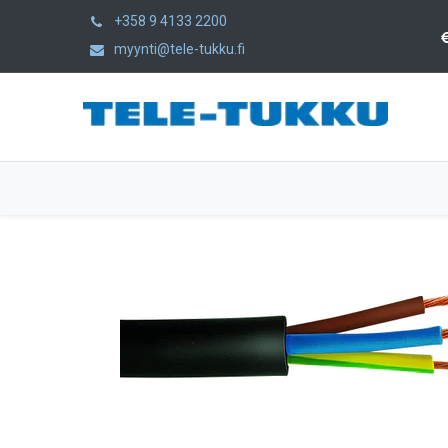
+358 9 4133 2200
myynti@tele-tukku.fi
Home
Products
Category