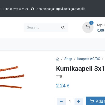
Hinnat ovat ALV 0%.
B2B-hinnat ja tarjoukset kirjautumalla
0
My C
0.00
Brands
Catalogues
Blog
Tapahtumat
Shop
Kaapelit AC/DC
Kumikaapeli 3x1
TTB
2.24
€
Add t