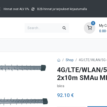
Hinnat ovat ALV 0%.
B2B-hinnat ja tarjoukset kirjautumalla
0
My C
0.00
Brands
Catalogues
Blog
Tapahtumat
Shop
4G/LTE/WLAN/5G-s
4G/LTE/WLAN/5G
2x10m SMAu M
Iskra
92.10
€