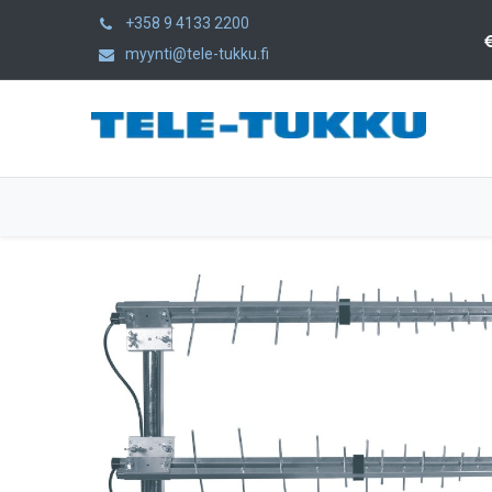
+358 9 4133 2200
myynti@tele-tukku.fi
Home
Products
Category