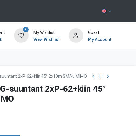
0
art
My Wishlist
Guest
€
View Wishlist
My Account
Contact us
uuntant 2xP-62+kiin 45° 2x10m SMAu MIMO
-suuntant 2xP-62+kiin 45°
IMO