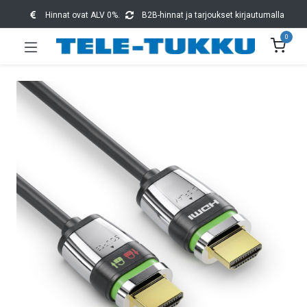
Hinnat ovat ALV 0%.
B2B-hinnat ja tarjoukset kirjautumalla
0