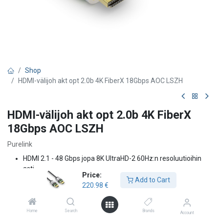
Shop
HDMI-välijoh akt opt 2.0b 4K FiberX 18Gbps AOC LSZH
HDMI-välijoh akt opt 2.0b 4K FiberX
18Gbps AOC LSZH
Purelink
HDMI 2.1 - 48 Gbps jopa 8K UltraHD-2 60Hz:n resoluutioihin
asti
Price:
Kullatut kontaktit, lukittavat liittimet
Add to Cart
220.98
€
HDMI-A-uros HDMI-A-uros, täysmetallinen kotelo
Hybridikaapeli - kuitu AV:lle; kupari virtaa ja dataa varten, Ø
4,5 mm.
Home
Search
Brands
Account